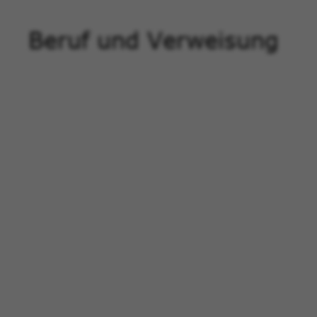
Beruf und Verweisung