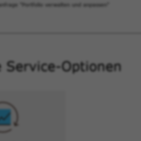
anfrage "Portfolio verwalten und anpassen"
 Service-Optionen