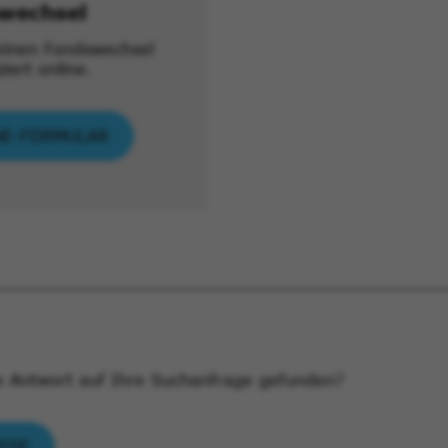
wechsel
einen Fondswechsel
iert online.
NE-FORMULAR
e Antwort auf Ihre Suchanfrage gefunden?