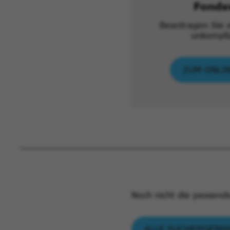
Fonds
Beantragen Sie 
unkompliz
ZUM ONLI
Noch nicht die passend