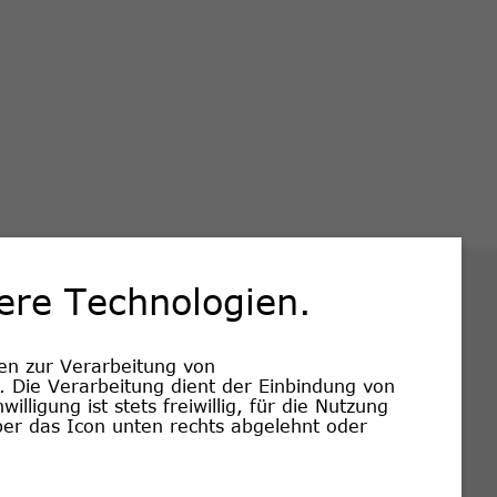
ere Technologien.
Laufzeit
Zweck
ionen
Datenschutzbestimmungen
en zur Verarbeitung von
ersicherung AG
1 Jahr
Dieses Cookie wird verwen
Die Verarbeitung dient der Einbindung von
en & Kritik
Nutzungsbedingungen
lligung ist stets freiwillig, für die Nutzung
ersicherung AG
1 Jahr
Dieser Wert speichert Ihre
ber das Icon unten rechts abgelehnt oder
gebersystem
Rechtliche Hinweise