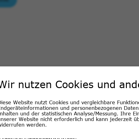
Essenziell
Wir nutzen Cookies und and
Name
Anbieter
Publikat
Diese Website nutzt Cookies und vergleichbare Funktion
cookie_optin
Heidelberger Lebensv
Endgeräteinformationen und personenbezogenen Daten. 
Anregung
nhalten und der statistischen Analyse/Messung. Ihre Einwi
SgCookieOptin.lastPreferences
Heidelberger Lebensv
unserer Website nicht erforderlich und kann jederzeit ü
widerrufen werden.
Hinweis
Statistiken