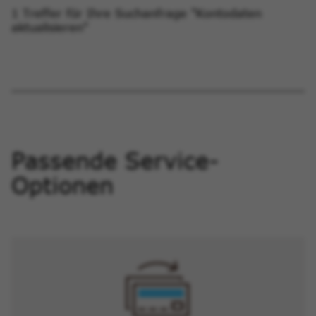
1 Treffer für Ihre Suchanfrage "Kontodaten
aktualisieren"
Passende Service-
Optionen