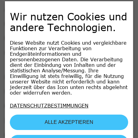
Anregungen & Kritik
Wir nutzen Cookies und
Hinweisgebersystem
andere Technologien.
FAQ-Bereich
Diese Website nutzt Cookies und vergleichbare
Essenziell
Funktionen zur Verarbeitung von
Kontakt
Endgeräteinformationen und
personenbezogenen Daten. Die Verarbeitung
Name
Anbieter
dient der Einbindung von Inhalten und der
statistischen Analyse/Messung. Ihre
cookie_optin
Heidelberger Le
Einwilligung ist stets freiwillig, für die Nutzung
Datenschutzbestimmungen
unserer Website nicht erforderlich und kann
SgCookieOptin.lastPreferences
Heidelberger Le
jederzeit über das Icon unten rechts abgelehnt
Nutzungsbedingungen
oder widerrufen werden.
Statistiken
Rechtliche Hinweise
DATENSCHUTZBESTIMMUNGEN
Name
Anbieter
Laufzeit
Zweck
Impressum
ALLE AKZEPTIEREN
_pk_id.*
Matomo
13 Monate
Erkennt Web
Barrierefreiheit