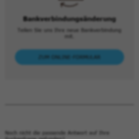
Bankverbindungs­änderung
Teilen Sie uns Ihre neue Bankverbindung
mit.
ZUM ONLINE-FORMULAR
Noch nicht die passende Antwort auf Ihre